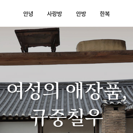
안녕
사랑방
안방
한복
여성의 애장품,
규중칠우