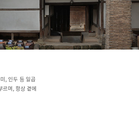
리미, 인두 등 일곱
부르며, 항상 곁에