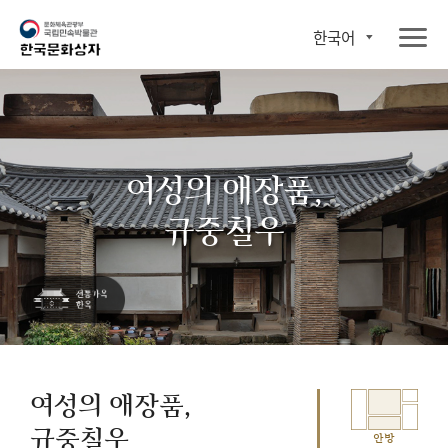
한국어
여성의 애장품,
규중칠우
여성의 애장품,
규중칠우
안방