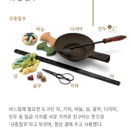
규중칠우
인두
바늘
다리미
실
자
골무
가위
바느질에 필요한 도구인 자, 가위, 바늘, 실, 골무, 다리미,
인두 등 일곱 가지를 서로 가까운 친구라는 뜻으로
‘규중칠우’라고 부르며, 항상 곁에 두고 사용했다.