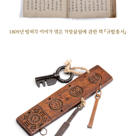
1809년 빙허각 이씨가 엮은 가정살림에 관한 책 『규합총서』