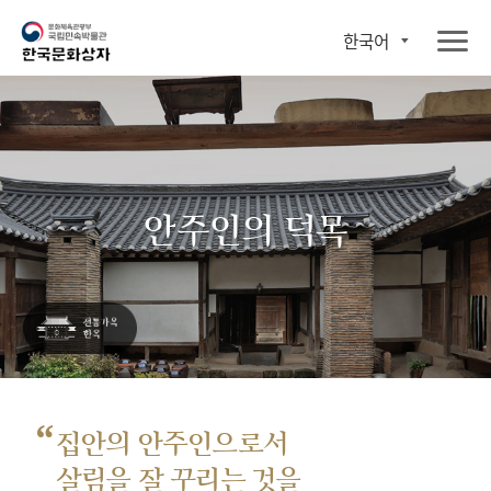
한국어
안주인의 덕목
“
집안의 안주인으로서
살림을 잘 꾸리는 것을