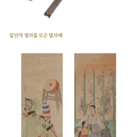
집안의 열쇠를 모은 열쇠패