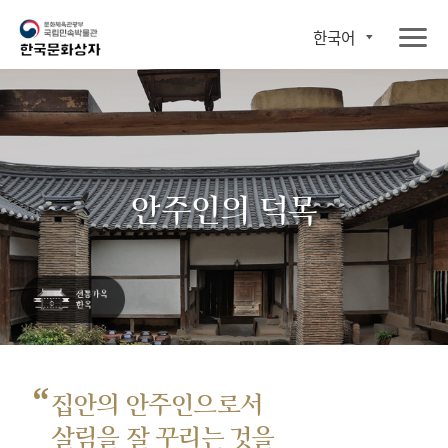
한국어
안주인의 덕목
“
집안의 안주인으로서
살림을 잘 꾸리는 것을