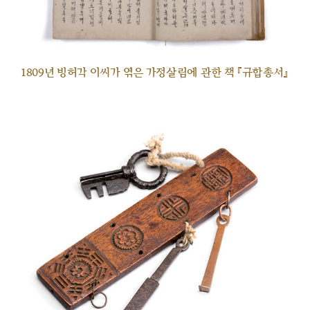
1809년 빙허각 이씨가 엮은 가정살림에 관한 책 『규합총서』