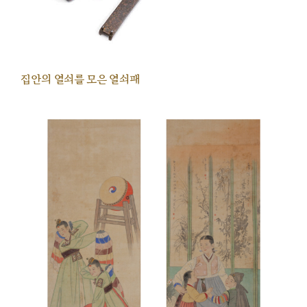
집안의 열쇠를 모은 열쇠패