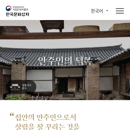
한국어
안주인의 덕목
“
집안의 안주인으로서
살림을 잘 꾸리는 것을