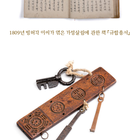
1809년 빙허각 이씨가 엮은 가정살림에 관한 책 『규합총서』