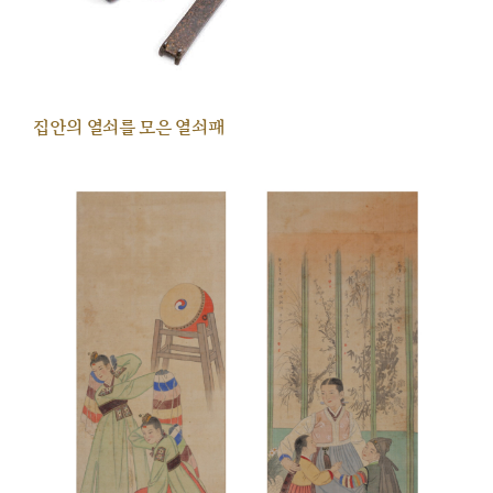
집안의 열쇠를 모은 열쇠패