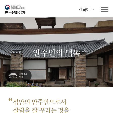
한국어
안주인의 덕목
“
집안의 안주인으로서
살림을 잘 꾸리는 것을