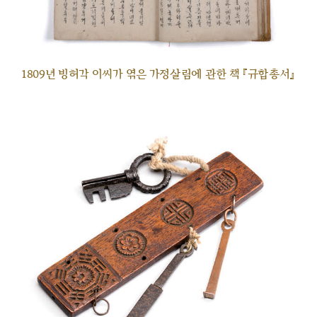
1809년 빙허각 이씨가 엮은 가정살림에 관한 책 『규합총서』