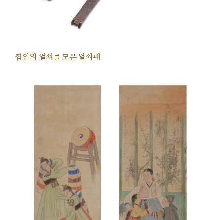
집안의 열쇠를 모은 열쇠패