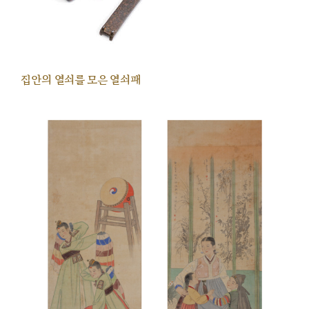
집안의 열쇠를 모은 열쇠패