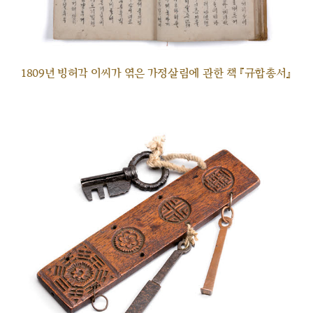
1809년 빙허각 이씨가 엮은 가정살림에 관한 책 『규합총서』