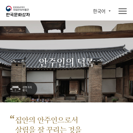
한국어
안주인의 덕목
“
집안의 안주인으로서
살림을 잘 꾸리는 것을