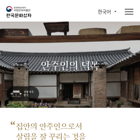
한국어
안주인의 덕목
“
집안의 안주인으로서
살림을 잘 꾸리는 것을