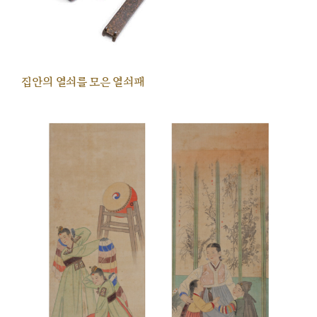
집안의 열쇠를 모은 열쇠패