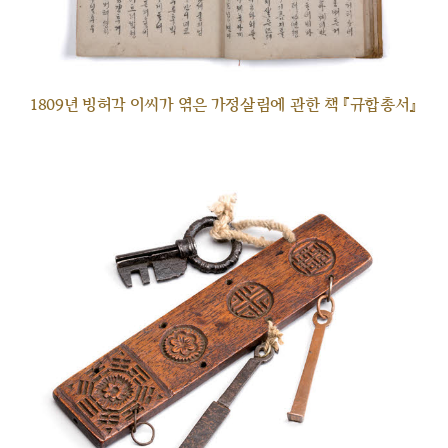
1809년 빙허각 이씨가 엮은 가정살림에 관한 책 『규합총서』