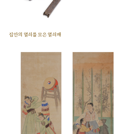
집안의 열쇠를 모은 열쇠패