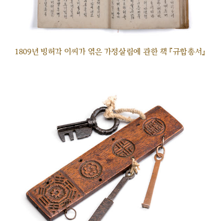
1809년 빙허각 이씨가 엮은 가정살림에 관한 책 『규합총서』