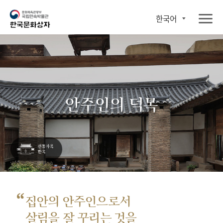
한국어
안주인의 덕목
“
집안의 안주인으로서
살림을 잘 꾸리는 것을