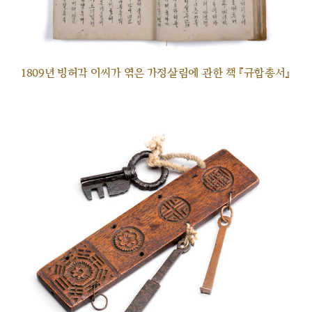
1809년 빙허각 이씨가 엮은 가정살림에 관한 책 『규합총서』