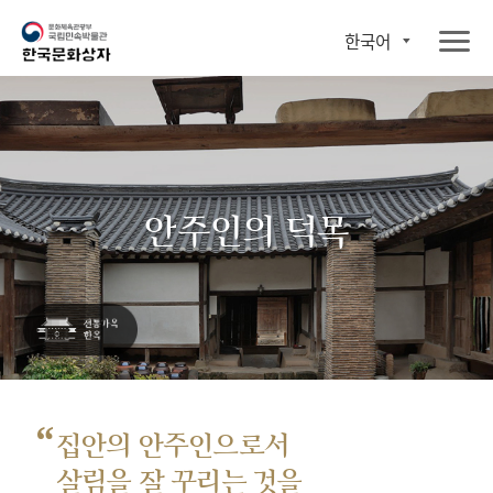
한국어
안주인의 덕목
“
집안의 안주인으로서
살림을 잘 꾸리는 것을