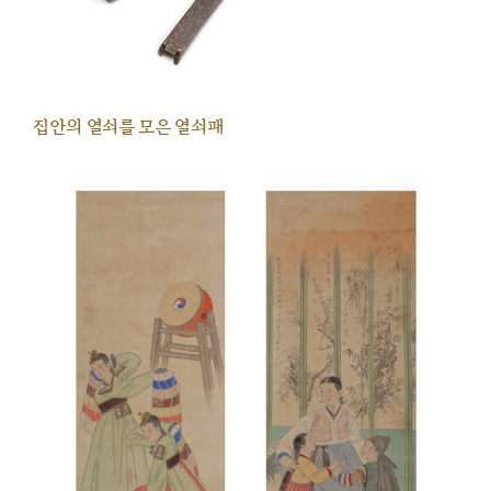
집안의 열쇠를 모은 열쇠패