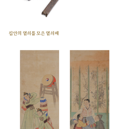
집안의 열쇠를 모은 열쇠패