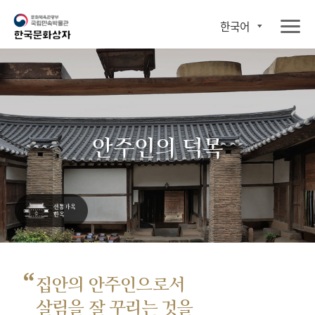
한국어
안주인의 덕목
“
집안의 안주인으로서
살림을 잘 꾸리는 것을