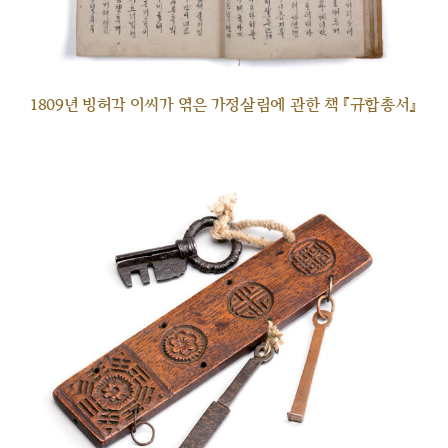
1809년 빙허각 이씨가 엮은 가정살림에 관한 책 『규합총서』