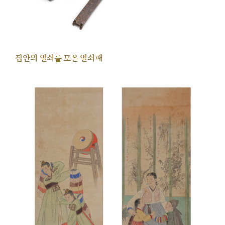
집안의 열쇠를 모은 열쇠패