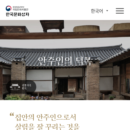
한국어
안주인의 덕목
“
집안의 안주인으로서
살림을 잘 꾸리는 것을