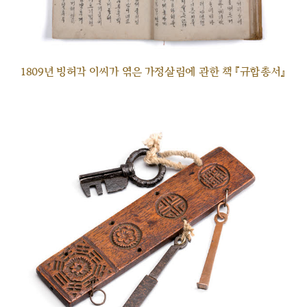
1809년 빙허각 이씨가 엮은 가정살림에 관한 책 『규합총서』