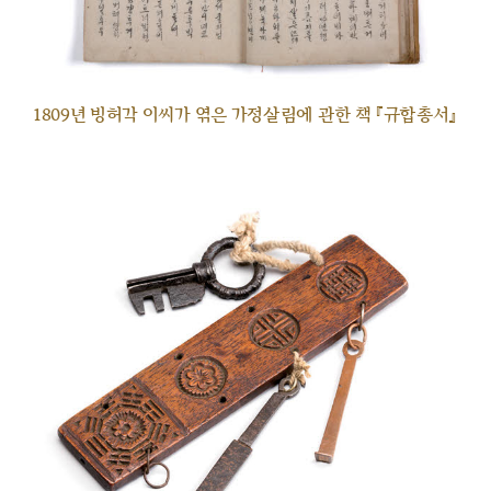
1809년 빙허각 이씨가 엮은 가정살림에 관한 책 『규합총서』