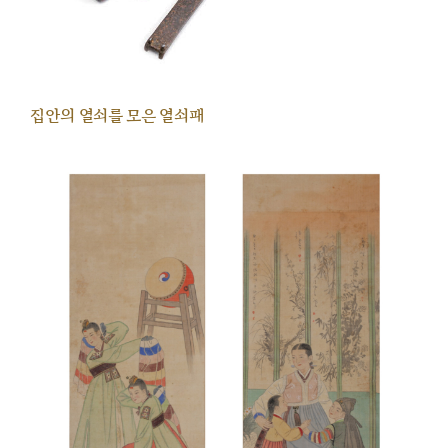
집안의 열쇠를 모은 열쇠패