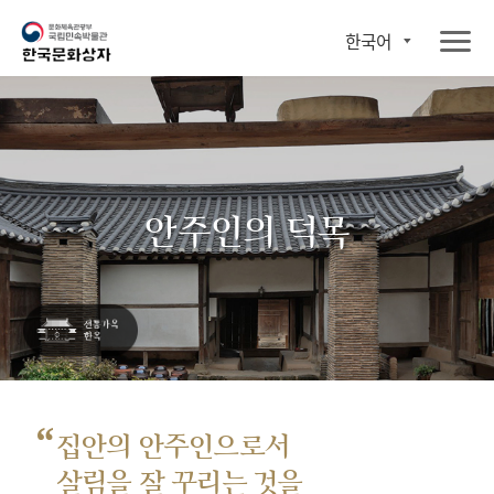
한국어
안주인의 덕목
“
집안의 안주인으로서
살림을 잘 꾸리는 것을