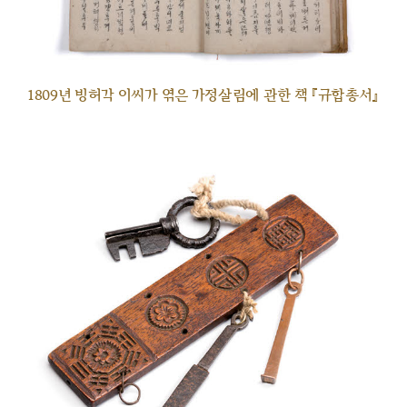
1809년 빙허각 이씨가 엮은 가정살림에 관한 책 『규합총서』