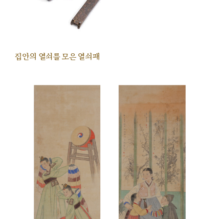
집안의 열쇠를 모은 열쇠패