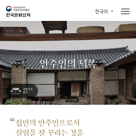
한국어
안주인의 덕목
“
집안의 안주인으로서
살림을 잘 꾸리는 것을