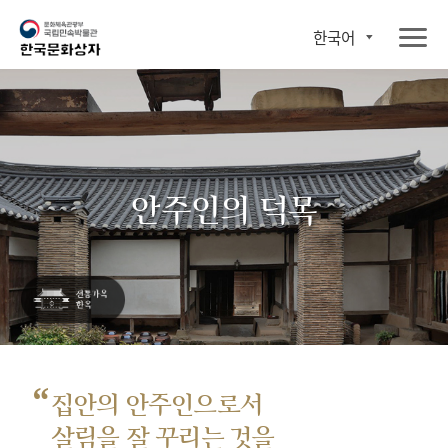
한국어
안주인의 덕목
“
집안의 안주인으로서
살림을 잘 꾸리는 것을