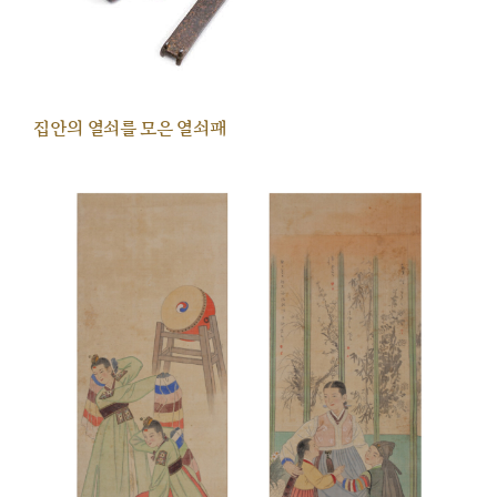
집안의 열쇠를 모은 열쇠패