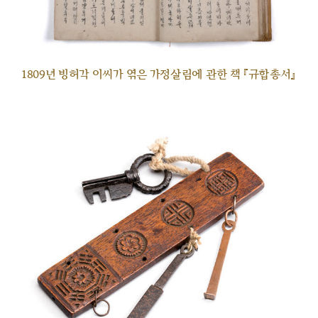
1809년 빙허각 이씨가 엮은 가정살림에 관한 책 『규합총서』