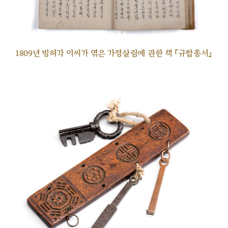
1809년 빙허각 이씨가 엮은 가정살림에 관한 책 『규합총서』