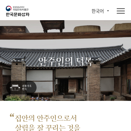
한국어
안주인의 덕목
“
집안의 안주인으로서
살림을 잘 꾸리는 것을