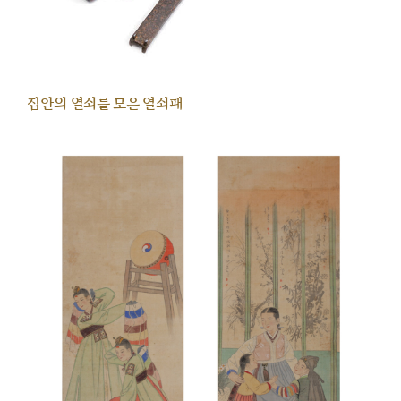
집안의 열쇠를 모은 열쇠패