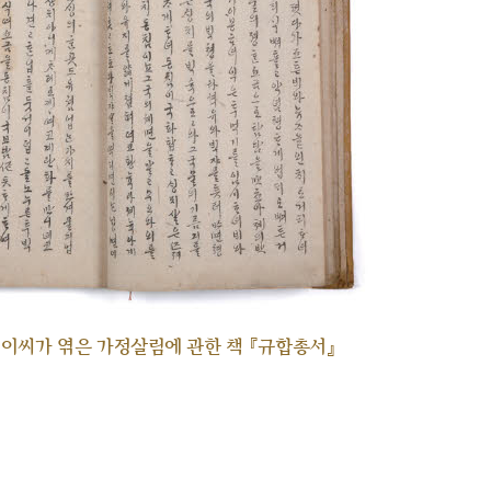
각 이씨가 엮은 가정살림에 관한 책 『규합총서』