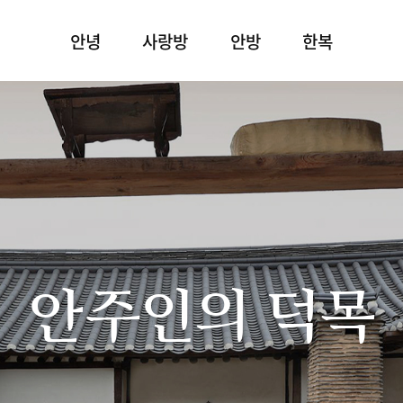
안녕
사랑방
안방
한복
안주인의 덕목