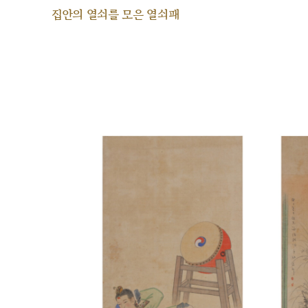
집안의 열쇠를 모은 열쇠패