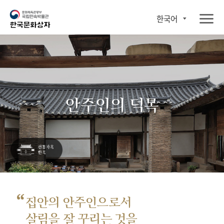
한국어
안주인의 덕목
“
집안의 안주인으로서
살림을 잘 꾸리는 것을