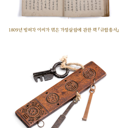
1809년 빙허각 이씨가 엮은 가정살림에 관한 책 『규합총서』