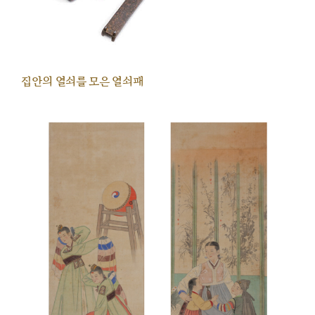
집안의 열쇠를 모은 열쇠패