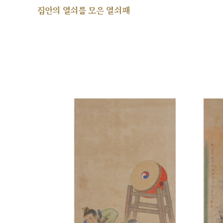
집안의 열쇠를 모은 열쇠패