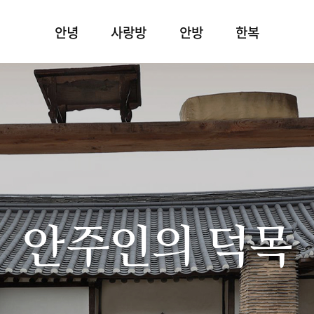
안녕
사랑방
안방
한복
안주인의 덕목