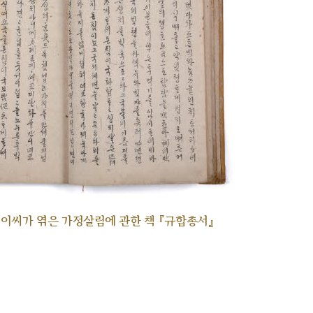
각 이씨가 엮은 가정살림에 관한 책 『규합총서』