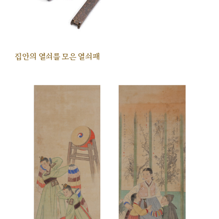
집안의 열쇠를 모은 열쇠패