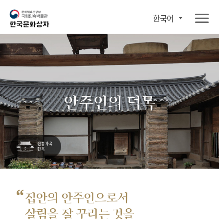
한국어
안주인의 덕목
“
집안의 안주인으로서
살림을 잘 꾸리는 것을