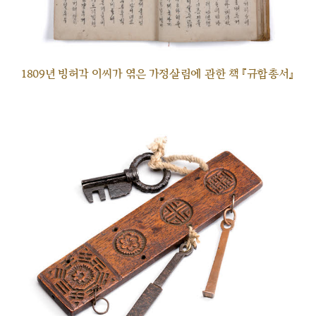
1809년 빙허각 이씨가 엮은 가정살림에 관한 책 『규합총서』