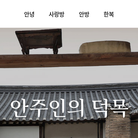
안녕
사랑방
안방
한복
안주인의 덕목