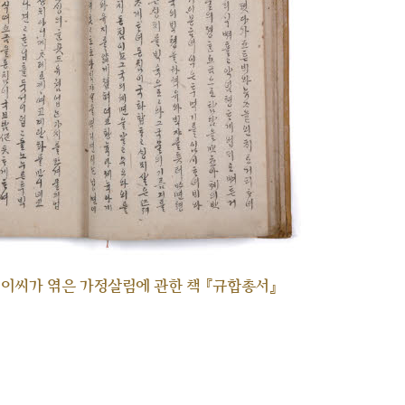
각 이씨가 엮은 가정살림에 관한 책 『규합총서』