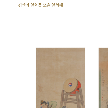
집안의 열쇠를 모은 열쇠패