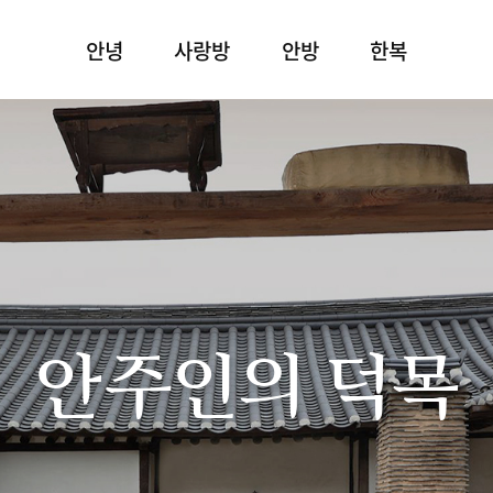
안녕
사랑방
안방
한복
안주인의 덕목