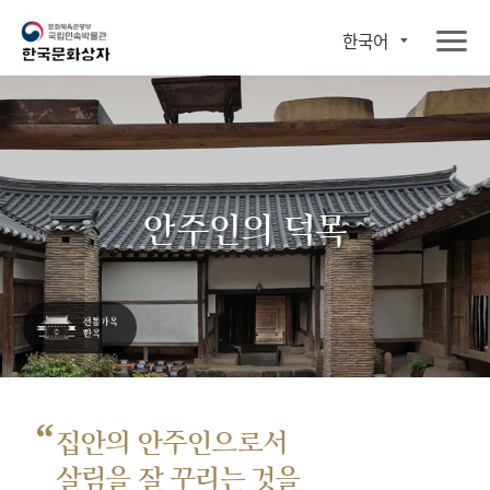
한국어
안주인의 덕목
“
집안의 안주인으로서
살림을 잘 꾸리는 것을