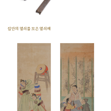
집안의 열쇠를 모은 열쇠패