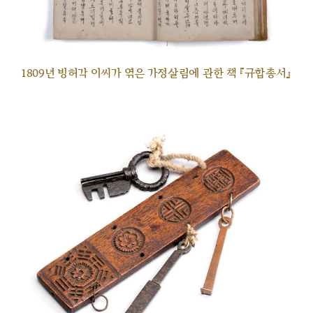
1809년 빙허각 이씨가 엮은 가정살림에 관한 책 『규합총서』