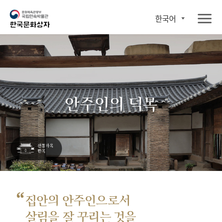
한국어
안주인의 덕목
“
집안의 안주인으로서
살림을 잘 꾸리는 것을