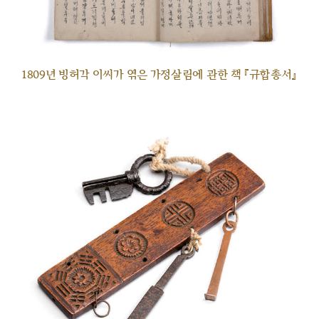
1809년 빙허각 이씨가 엮은 가정살림에 관한 책 『규합총서』