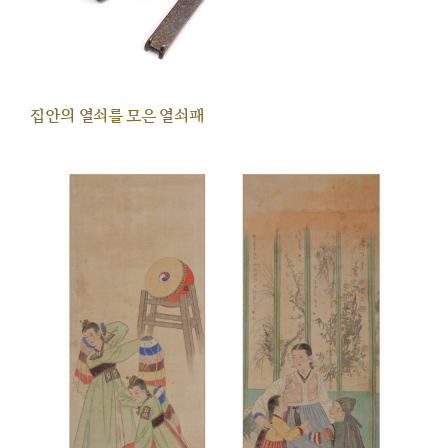
집안의 열쇠를 모은 열쇠패