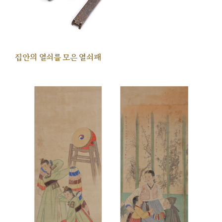
집안의 열쇠를 모은 열쇠패