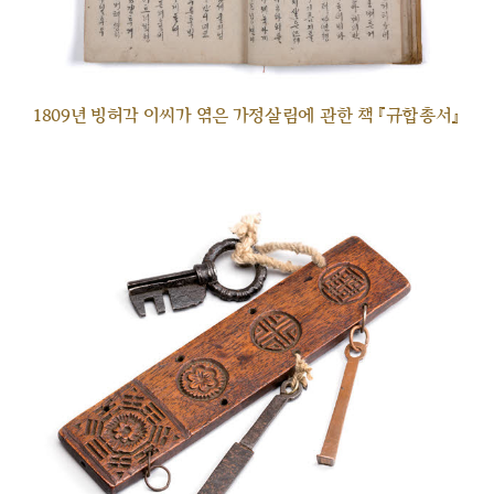
1809년 빙허각 이씨가 엮은 가정살림에 관한 책 『규합총서』