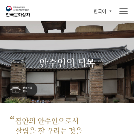
한국어
안주인의 덕목
“
집안의 안주인으로서
살림을 잘 꾸리는 것을