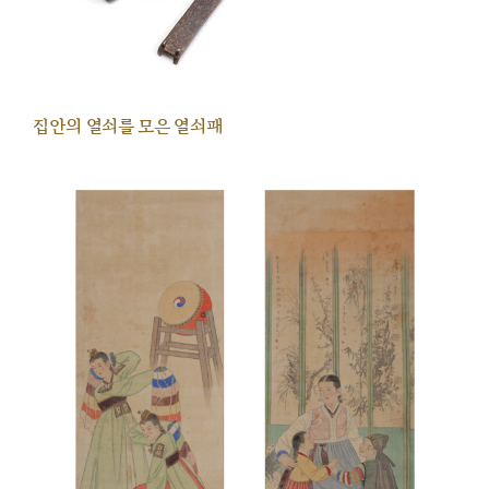
집안의 열쇠를 모은 열쇠패