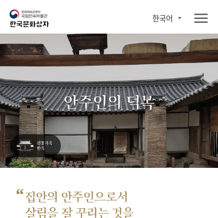
한국어
안주인의 덕목
“
집안의 안주인으로서
살림을 잘 꾸리는 것을