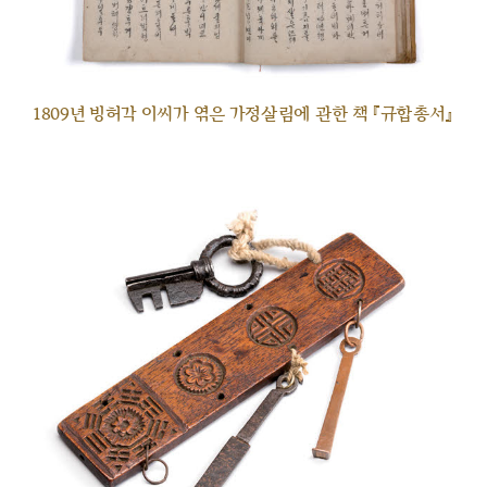
1809년 빙허각 이씨가 엮은 가정살림에 관한 책 『규합총서』