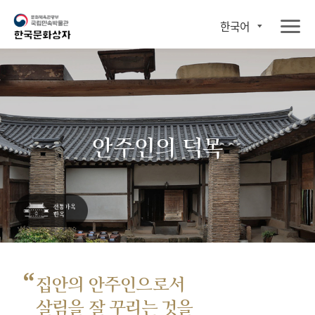
한국어
안주인의 덕목
“
집안의 안주인으로서
살림을 잘 꾸리는 것을