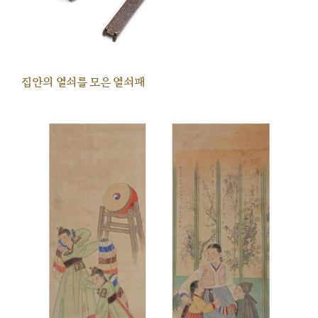
집안의 열쇠를 모은 열쇠패