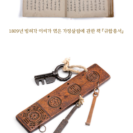
1809년 빙허각 이씨가 엮은 가정살림에 관한 책 『규합총서』