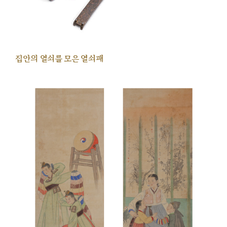
집안의 열쇠를 모은 열쇠패