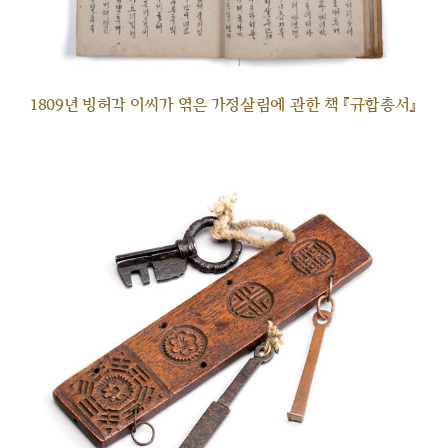
1809년 빙허각 이씨가 엮은 가정살림에 관한 책 『규합총서』