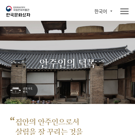
한국어
안주인의 덕목
“
집안의 안주인으로서
살림을 잘 꾸리는 것을