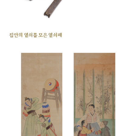
집안의 열쇠를 모은 열쇠패