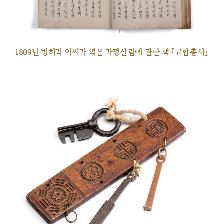
1809년 빙허각 이씨가 엮은 가정살림에 관한 책 『규합총서』