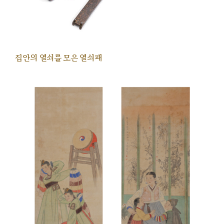
집안의 열쇠를 모은 열쇠패