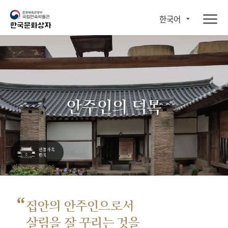
한국어
안주인의 덕목
“
집안의 안주인으로서
살림을 잘 꾸리는 것을