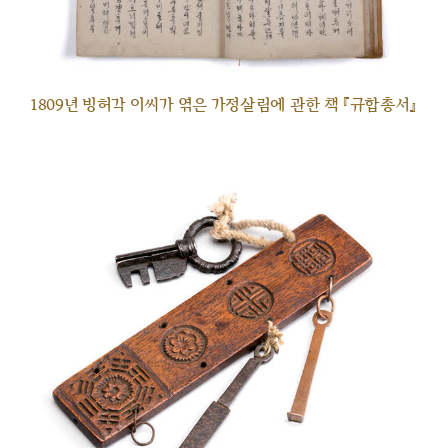
1809년 빙허각 이씨가 엮은 가정살림에 관한 책 『규합총서』