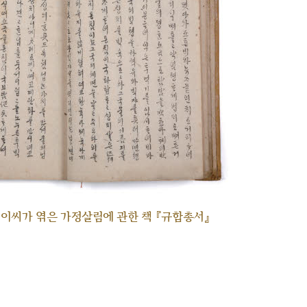
각 이씨가 엮은 가정살림에 관한 책 『규합총서』