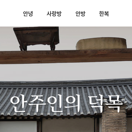
안녕
사랑방
안방
한복
안주인의 덕목