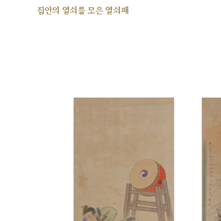
집안의 열쇠를 모은 열쇠패