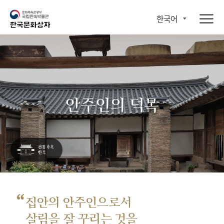
한국어
안주인의 덕목
“
집안의 안주인으로서
살림을 잘 꾸리는 것을