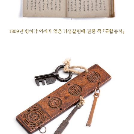
1809년 빙허각 이씨가 엮은 가정살림에 관한 책 『규합총서』