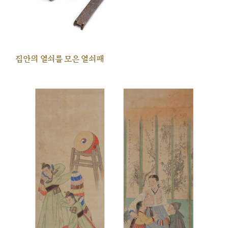
집안의 열쇠를 모은 열쇠패