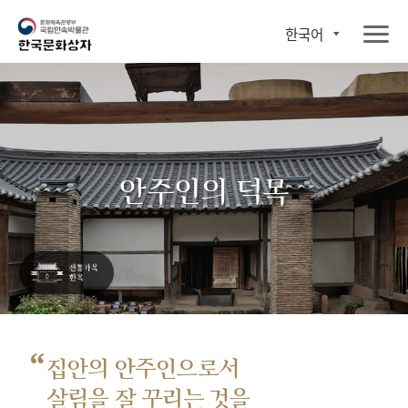
한국어
안주인의 덕목
“
집안의 안주인으로서
살림을 잘 꾸리는 것을