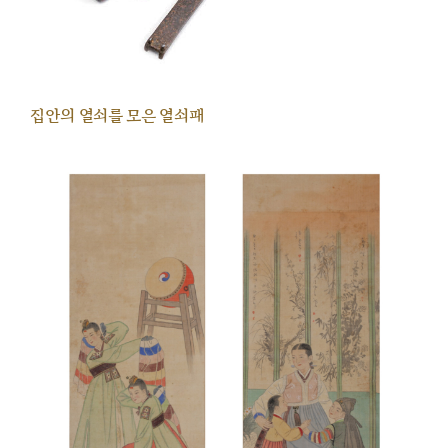
집안의 열쇠를 모은 열쇠패