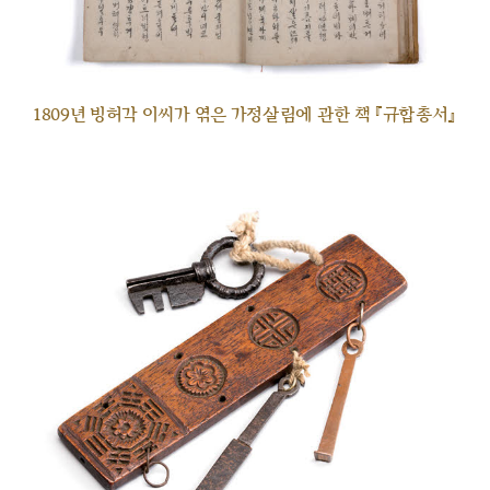
1809년 빙허각 이씨가 엮은 가정살림에 관한 책 『규합총서』