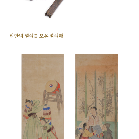
집안의 열쇠를 모은 열쇠패