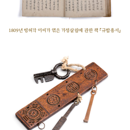
1809년 빙허각 이씨가 엮은 가정살림에 관한 책 『규합총서』