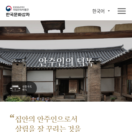
한국어
안주인의 덕목
“
집안의 안주인으로서
살림을 잘 꾸리는 것을