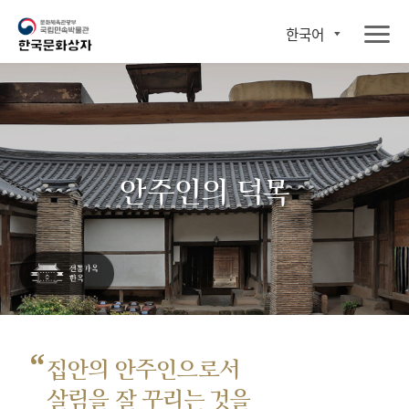
한국어
안주인의 덕목
“
집안의 안주인으로서
살림을 잘 꾸리는 것을