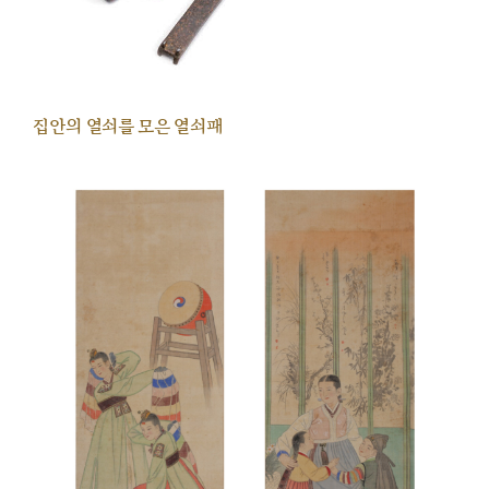
집안의 열쇠를 모은 열쇠패