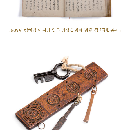
1809년 빙허각 이씨가 엮은 가정살림에 관한 책 『규합총서』