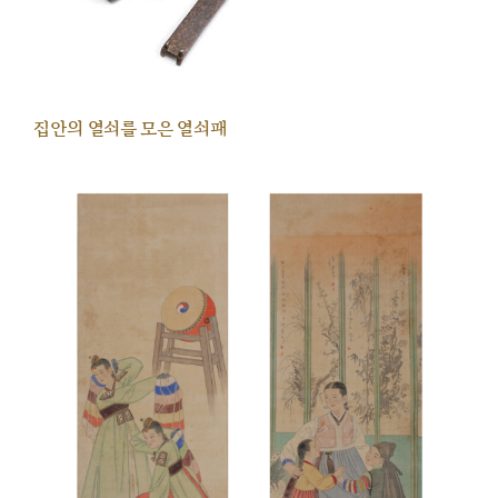
집안의 열쇠를 모은 열쇠패