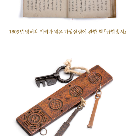
1809년 빙허각 이씨가 엮은 가정살림에 관한 책 『규합총서』