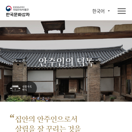
한국어
안주인의 덕목
“
집안의 안주인으로서
살림을 잘 꾸리는 것을