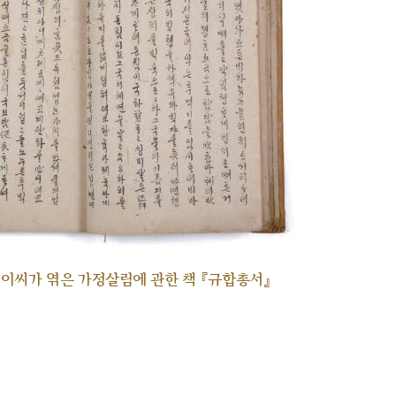
각 이씨가 엮은 가정살림에 관한 책 『규합총서』