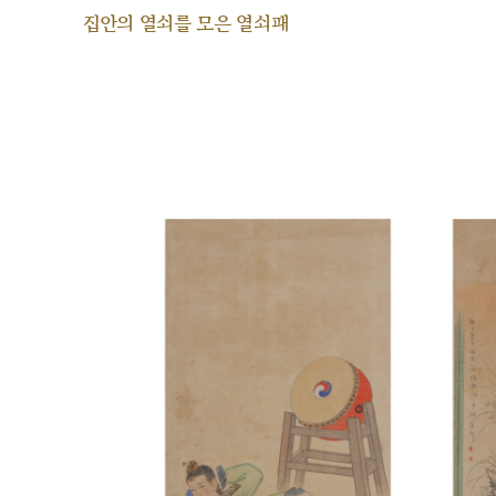
집안의 열쇠를 모은 열쇠패