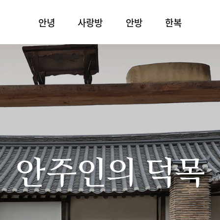
안녕
사랑방
안방
한복
안주인의 덕목