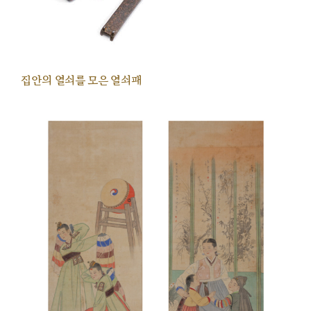
집안의 열쇠를 모은 열쇠패