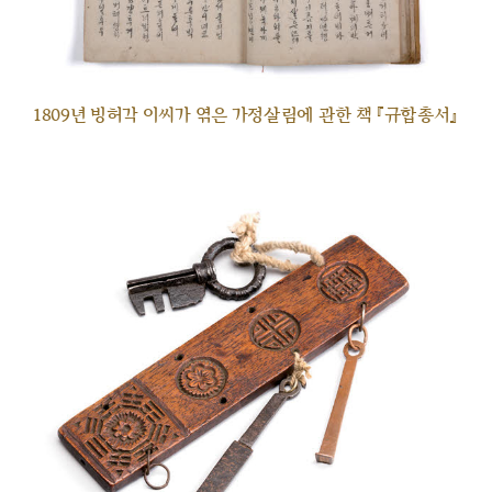
1809년 빙허각 이씨가 엮은 가정살림에 관한 책 『규합총서』