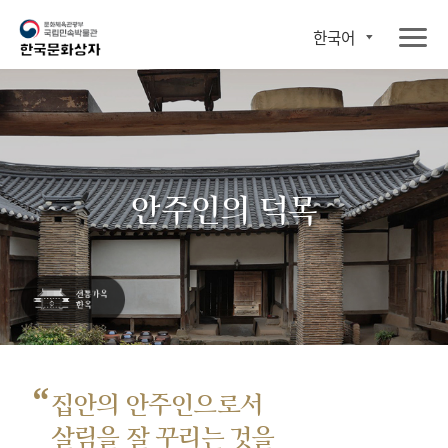
한국어
안주인의 덕목
“
집안의 안주인으로서
살림을 잘 꾸리는 것을