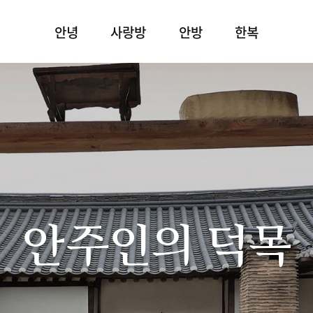
안녕
사랑방
안방
한복
안주인의 덕목