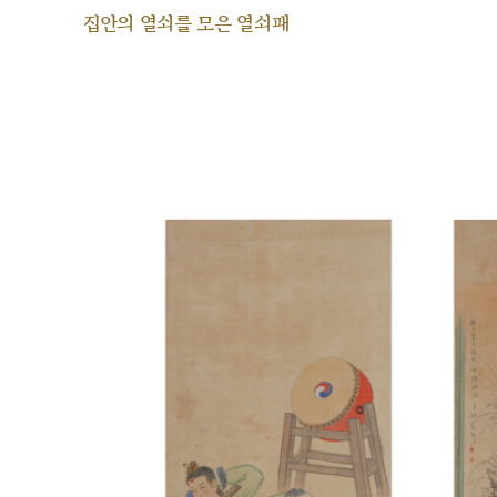
집안의 열쇠를 모은 열쇠패