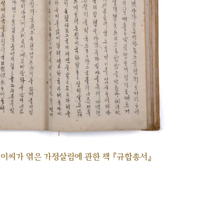
각 이씨가 엮은 가정살림에 관한 책 『규합총서』