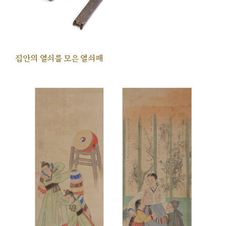
집안의 열쇠를 모은 열쇠패