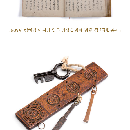
1809년 빙허각 이씨가 엮은 가정살림에 관한 책 『규합총서』