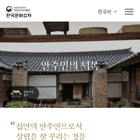
한국어
안주인의 덕목
“
집안의 안주인으로서
살림을 잘 꾸리는 것을