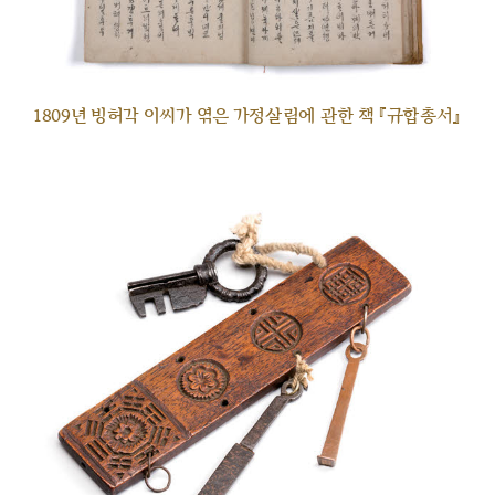
1809년 빙허각 이씨가 엮은 가정살림에 관한 책 『규합총서』