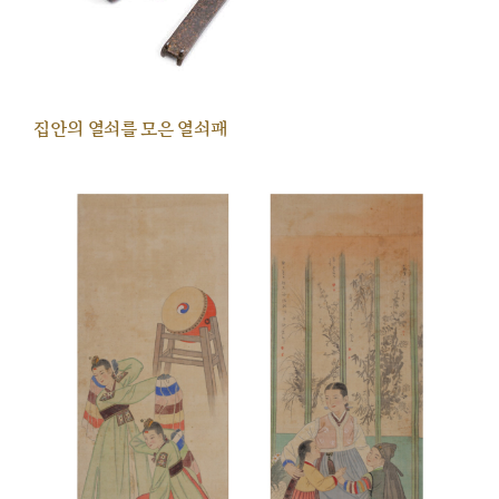
집안의 열쇠를 모은 열쇠패