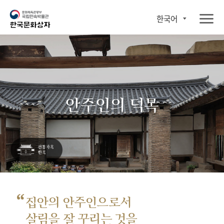
한국어
안주인의 덕목
“
집안의 안주인으로서
살림을 잘 꾸리는 것을