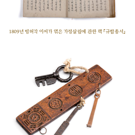
1809년 빙허각 이씨가 엮은 가정살림에 관한 책 『규합총서』