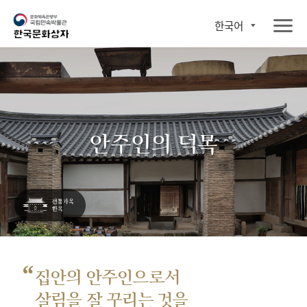
한국어
안주인의 덕목
“
집안의 안주인으로서
살림을 잘 꾸리는 것을