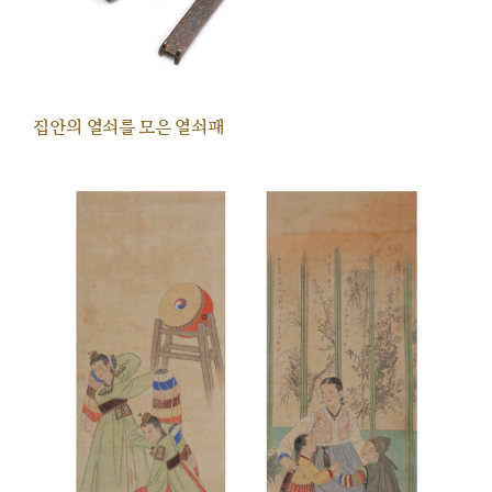
집안의 열쇠를 모은 열쇠패