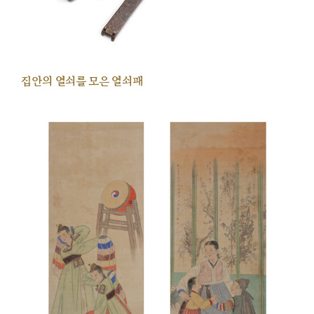
집안의 열쇠를 모은 열쇠패