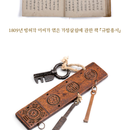
1809년 빙허각 이씨가 엮은 가정살림에 관한 책 『규합총서』