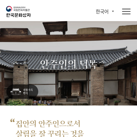
한국어
안주인의 덕목
“
집안의 안주인으로서
살림을 잘 꾸리는 것을