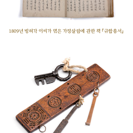
1809년 빙허각 이씨가 엮은 가정살림에 관한 책 『규합총서』