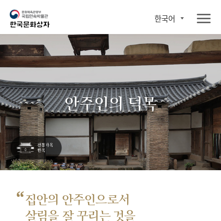
한국어
안주인의 덕목
“
집안의 안주인으로서
살림을 잘 꾸리는 것을