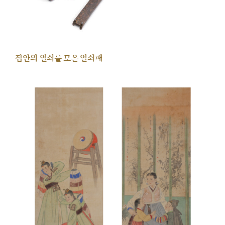
집안의 열쇠를 모은 열쇠패