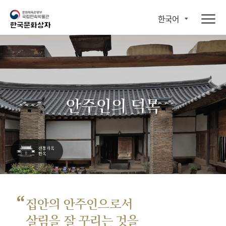
한국어
안주인의 덕목
“
집안의 안주인으로서
살림을 잘 꾸리는 것을