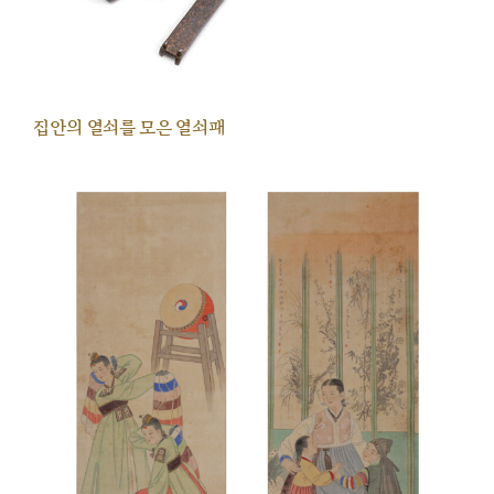
집안의 열쇠를 모은 열쇠패