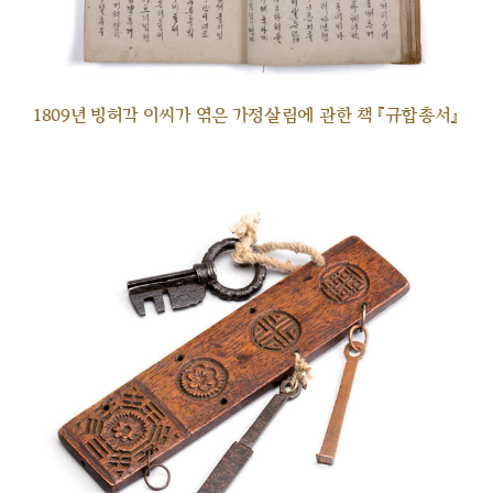
1809년 빙허각 이씨가 엮은 가정살림에 관한 책 『규합총서』