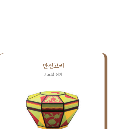
반짇고리
바느질 상자