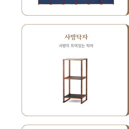
사방탁자
사방이 트여있는 탁자