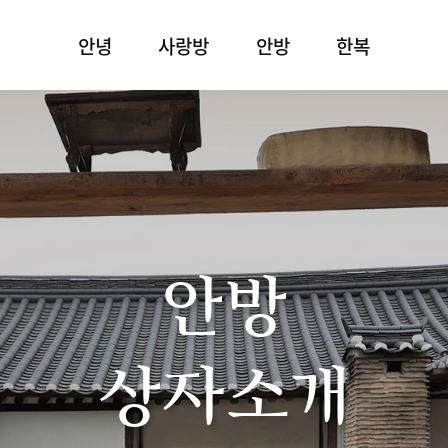
안녕
사랑방
안방
한복
안방
상자소개