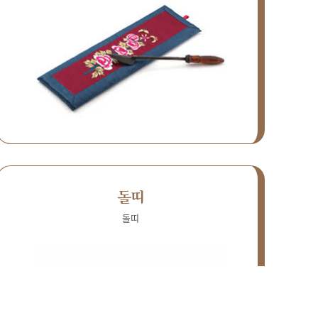
돌띠
돌띠