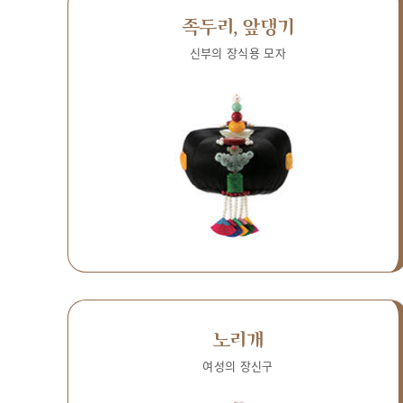
족두리, 앞댕기
신부의 장식용 모자
노리개
여성의 장신구