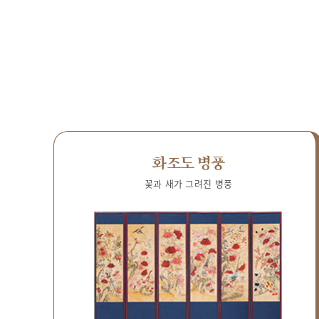
화조도 병풍
꽃과 새가 그려진 병풍