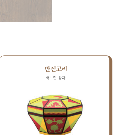
반짇고리
바느질 상자