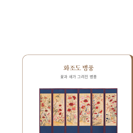
화조도 병풍
꽃과 새가 그려진 병풍