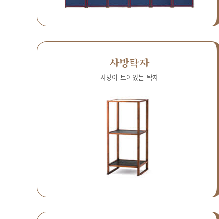
사방탁자
사방이 트여있는 탁자