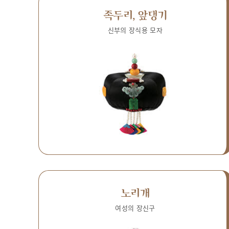
족두리, 앞댕기
신부의 장식용 모자
노리개
여성의 장신구