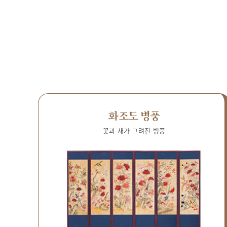
화조도 병풍
꽃과 새가 그려진 병풍