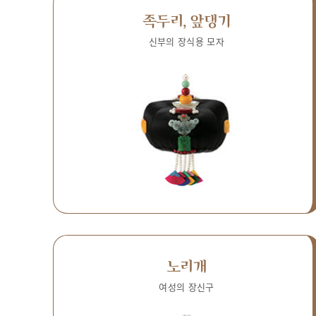
족두리, 앞댕기
신부의 장식용 모자
노리개
여성의 장신구