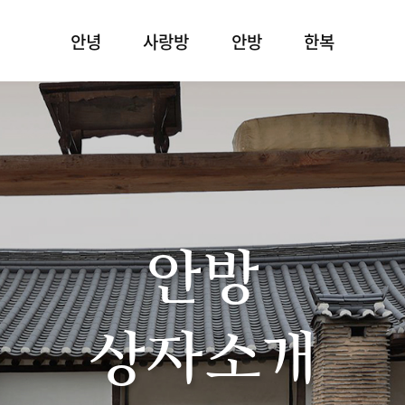
안녕
사랑방
안방
한복
안방
상자소개