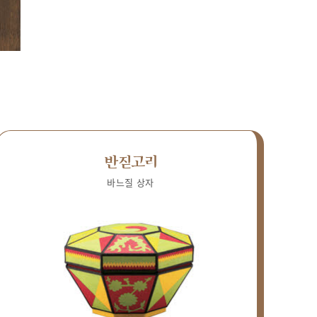
반짇고리
바느질 상자