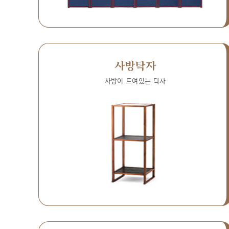
사방탁자
사방이 트여있는 탁자