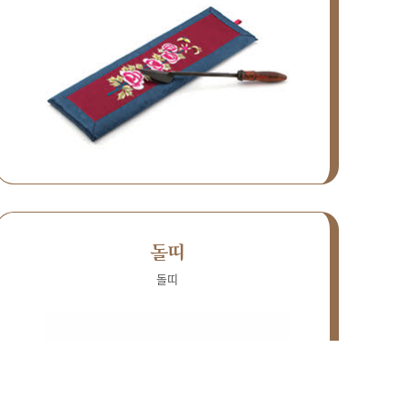
돌띠
돌띠