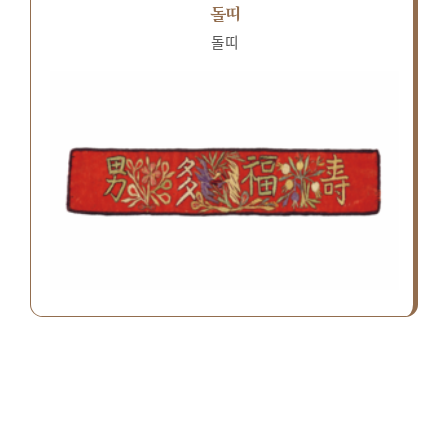
돌띠
돌띠