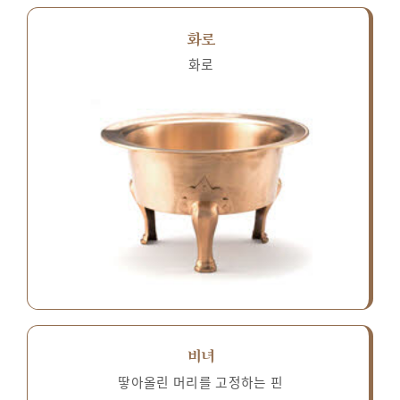
화로
화로
비녀
땋아올린 머리를 고정하는 핀