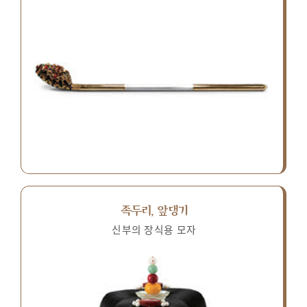
족두리, 앞댕기
신부의 장식용 모자