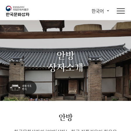
한국어
안방
상자소개
안방