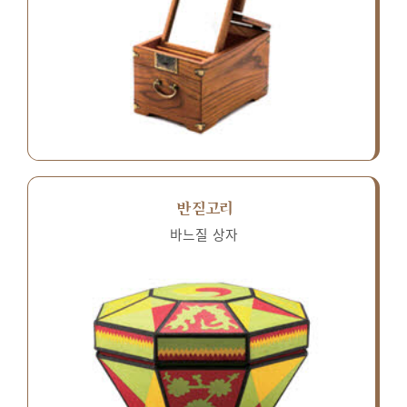
반짇고리
바느질 상자