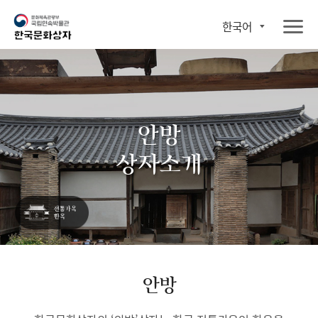
한국어
안방
상자소개
안방