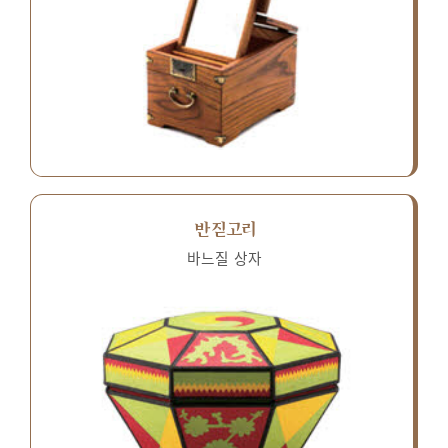
반짇고리
바느질 상자