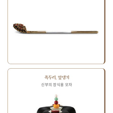
족두리, 앞댕기
신부의 장식용 모자