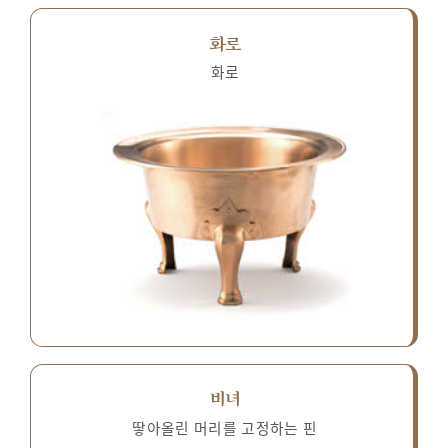
화로
화로
비녀
땋아올린 머리를 고정하는 핀