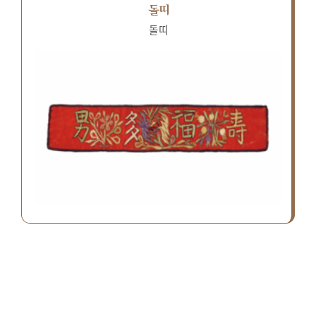
돌띠
돌띠